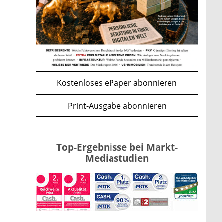
und CLARITY Act geben die
Richtung vor
mehr
WEITERE ARTIKEL
zurück
weiter
Kostenloses ePaper abonnieren
Print-Ausgabe abonnieren
Top-Ergebnisse bei Markt-
Mediastudien