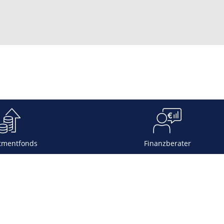
tmentfonds
Finanzberater