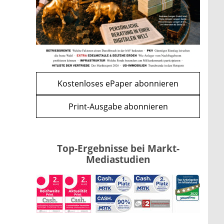
Kind möglich
mehr
WEITERE ARTIKEL
zurück
weiter
Kostenloses ePaper abonnieren
Print-Ausgabe abonnieren
Top-Ergebnisse bei Markt-
Mediastudien