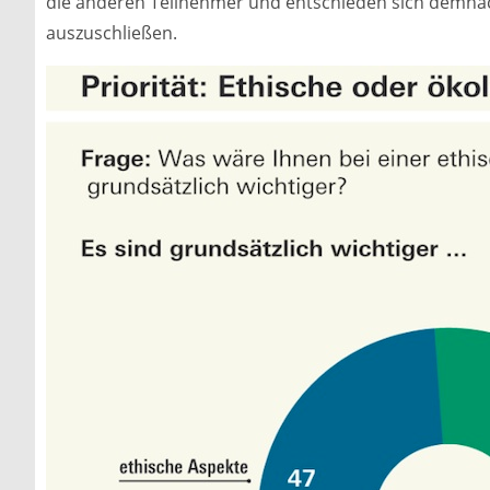
die anderen Teilnehmer und entschieden sich demnac
auszuschließen.