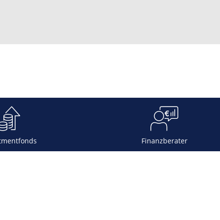
tmentfonds
Finanzberater