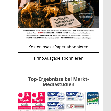
Renten-Nachzahlung ist pro
Kind möglich
mehr
WEITERE ARTIKEL
zurück
weiter
Kostenloses ePaper abonnieren
Print-Ausgabe abonnieren
Top-Ergebnisse bei Markt-
Mediastudien