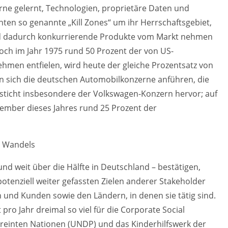
ne gelernt, Technologien, proprietäre Daten und
ichten so genannte „Kill Zones“ um ihr Herrschaftsgebiet,
nd dadurch konkurrierende Produkte vom Markt nehmen
h im Jahr 1975 rund 50 Prozent der von US-
ehmen entfielen, wird heute der gleiche Prozentsatz von
en sich die deutschen Automobilkonzerne anführen, die
sticht insbesondere der Volkswagen-Konzern hervor; auf
ember dieses Jahres rund 25 Prozent der
n Wandels
nd weit über die Hälfte in Deutschland – bestätigen,
tenziell weiter gefassten Zielen anderer Stakeholder
 und Kunden sowie den Ländern, in denen sie tätig sind.
o Jahr dreimal so viel für die Corporate Social
reinten Nationen (UNDP) und das Kinderhilfswerk der