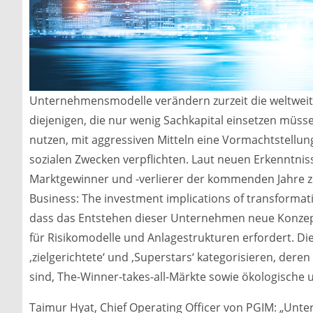
Unternehmensmodelle verändern zurzeit die weltweite
diejenigen, die nur wenig Sachkapital einsetzen müsse
nutzen, mit aggressiven Mitteln eine Vormachtstell
sozialen Zwecken verpflichten. Laut neuen Erkenntnis
Marktgewinner und -verlierer der kommenden Jahre zu 
Business: The investment implications of transformat
dass das Entstehen dieser Unternehmen neue Konzept
für Risikomodelle und Anlagestrukturen erfordert. Di
‚zielgerichtete‘ und ‚Superstars‘ kategorisieren, dere
sind, The-Winner-takes-all-Märkte sowie ökologische u
Taimur Hyat, Chief Operating Officer von PGIM: „Unt