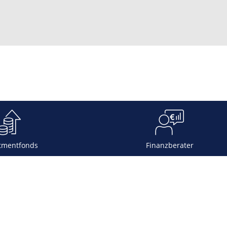
tmentfonds
Finanzberater