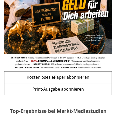
Kindergelderhöhung 2027: So viel ist für
Familien geplant
mehr
WEITERE ARTIKEL
zurück
weiter
Kostenloses ePaper abonnieren
Print-Ausgabe abonnieren
Top-Ergebnisse bei Markt-Mediastudien