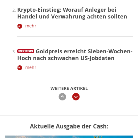
Krypto-Einstieg: Worauf Anleger bei
Handel und Verwahrung achten sollten
mehr
Goldpreis erreicht Sieben-Wochen-
Hoch nach schwachen US-Jobdaten
mehr
WEITERE ARTIKEL
zurück
weiter
Aktuelle Ausgabe der Cash:
Vermieter-Zutritt: Wann Mieter
die Wohnung öffnen müssen