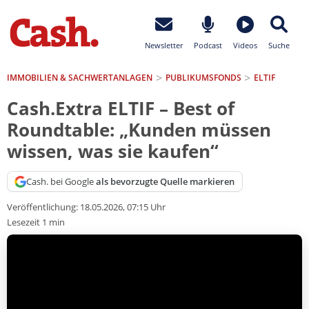
Newsletter
Podcast
Videos
Suche
IMMOBILIEN & SACHWERTANLAGEN
PUBLIKUMSFONDS
ELTIF
Cash.Extra ELTIF – Best of
Roundtable: „Kunden müssen
wissen, was sie kaufen“
Cash. bei Google
als bevorzugte Quelle markieren
Veröffentlichung:
18.05.2026, 07:15 Uhr
Lesezeit 1 min