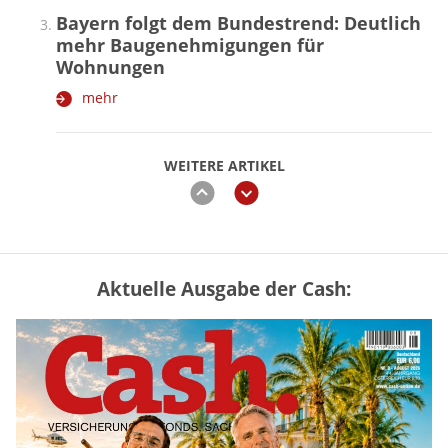
Bayern folgt dem Bundestrend: Deutlich
mehr Baugenehmigungen für
Wohnungen
mehr
WEITERE ARTIKEL
zurück
weiter
Aktuelle Ausgabe der Cash:
Vermieter-Zutritt: Wann Mieter
die Wohnung öffnen müssen
mehr
Goldpreis erreicht Sieben-Wochen-