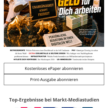
und Einkommensgrenzen
mehr
WEITERE ARTIKEL
zurück
weiter
Kostenloses ePaper abonnieren
Print-Ausgabe abonnieren
Top-Ergebnisse bei Markt-Mediastudien