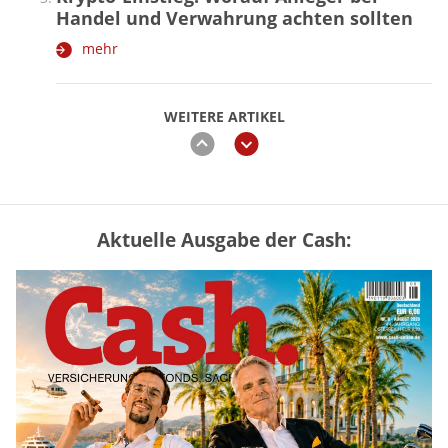
Handel und Verwahrung achten sollten
mehr
WEITERE ARTIKEL
zurück
weiter
Aktuelle Ausgabe der Cash:
Vermieter-Zutritt: Wann Mieter
die Wohnung öffnen müssen
mehr
Goldpreis erreicht Sieben-Wochen-
Hoch nach schwachen US-Jobdaten
mehr