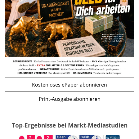
mehr
WEITERE ARTIKEL
zurück
weiter
Kostenloses ePaper abonnieren
Print-Ausgabe abonnieren
Top-Ergebnisse bei Markt-Mediastudien