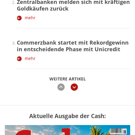
Zentralbanken melden sich mit kräftigen
Goldkäufen zurück
mehr
Commerzbank startet mit Rekordgewinn
in entscheidende Phase mit Unicredit
mehr
WEITERE ARTIKEL
zurück
weiter
Aktuelle Ausgabe der Cash:
Mütterrente III Tabelle: So viel Renten-
Nachzahlung ist pro Kind möglich
mehr