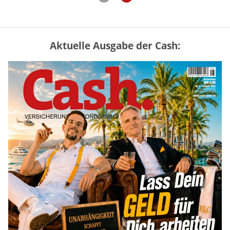
Aktuelle Ausgabe der Cash:
Mütterrente III Tabelle: So viel Renten-
Nachzahlung ist pro Kind möglich
mehr
„Jung kauft Alt“ 2026: Neue Förderung im
Überblick – Tabelle mit Kreditbeträgen
und Einkommensgrenzen
mehr
Bitcoin im Wartemodus: Fed und CLARITY
Act geben die Richtung vor
mehr