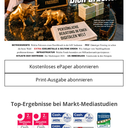
WEITERE ARTIKEL
zurück
weiter
Kostenloses ePaper abonnieren
Print-Ausgabe abonnieren
Top-Ergebnisse bei Markt-Mediastudien