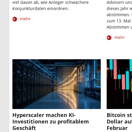
viel davon ab, wie Anleger schwächere
Advisorn un
Konjunkturdaten einordnen.
dieses Jahr 
abstimmen. D
mehr
zum 13. Mal 
Abstimmen 
mehr
Hyperscaler machen KI-
Bitcoin s
Investitionen zu profitablem
Dollar au
Geschäft
Februar