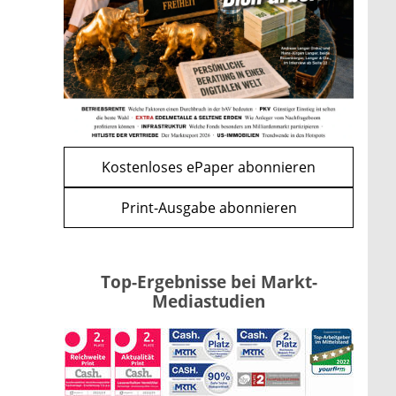
Apple-Aktie nach
Quartalszahlen: Ist der
Kursrückgang jetzt eine
Kaufchance?
mehr
WEITERE ARTIKEL
zurück
weiter
Kostenloses ePaper abonnieren
Print-Ausgabe abonnieren
Top-Ergebnisse bei Markt-
Mediastudien