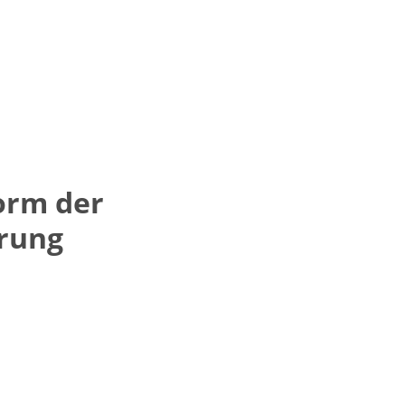
orm der
rung