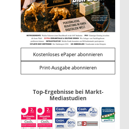
Bitcoin im Wartemodus: Fed
und CLARITY Act geben die
Richtung vor
mehr
WEITERE ARTIKEL
zurück
weiter
Kostenloses ePaper abonnieren
Print-Ausgabe abonnieren
Top-Ergebnisse bei Markt-
Mediastudien