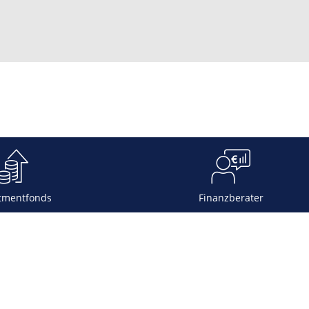
tmentfonds
Finanzberater