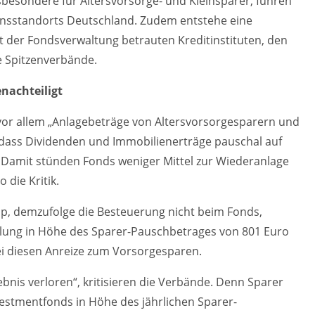
nsbesondere für Altersvorsorge- und Kleinsparer, führen
ionsstandorts Deutschland. Zudem entstehe eine
t der Fondsverwaltung betrauten Kreditinstituten, den
e Spitzenverbände.
nachteiligt
 vor allem „Anlagebeträge von Altersvorsorgesparern und
r, dass Dividenden und Immobilienerträge pauschal auf
 Damit stünden Fonds weniger Mittel zur Wiederanlage
 die Kritik.
zip, demzufolge die Besteuerung nicht beim Fonds,
tellung in Höhe des Sparer-Pauschbetrages von 801 Euro
ei diesen Anreize zum Vorsorgesparen.
ebnis verloren“, kritisieren die Verbände. Denn Sparer
vestmentfonds in Höhe des jährlichen Sparer-