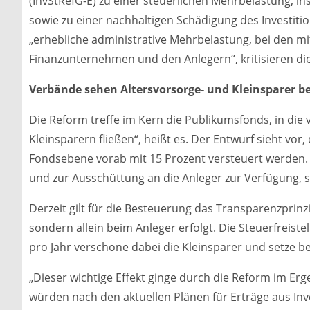
(InvStRefG-E) zu einer steuerlichen Mehrbelastung, i
sowie zu einer nachhaltigen Schädigung des Investit
„erhebliche administrative Mehrbelastung, bei den mi
Finanzunternehmen und den Anlegern“, kritisieren di
Verbände sehen Altersvorsorge- und Kleinsparer be
Die Reform treffe im Kern die Publikumsfonds, in die
Kleinsparern fließen“, heißt es. Der Entwurf sieht vo
Fondsebene vorab mit 15 Prozent versteuert werden.
und zur Ausschüttung an die Anleger zur Verfügung, so
Derzeit gilt für die Besteuerung das Transparenzprin
sondern allein beim Anleger erfolgt. Die Steuerfreis
pro Jahr verschone dabei die Kleinsparer und setze b
„Dieser wichtige Effekt ginge durch die Reform im Erg
würden nach den aktuellen Plänen für Erträge aus In