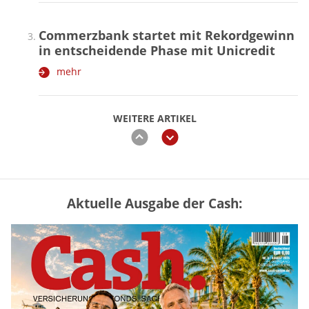
Commerzbank startet mit Rekordgewinn
in entscheidende Phase mit Unicredit
mehr
WEITERE ARTIKEL
zurück
weiter
Aktuelle Ausgabe der Cash:
„Jung kauft Alt“ 2026: Neue Förderung im
Überblick – Tabelle mit Kreditbeträgen
und Einkommensgrenzen
mehr