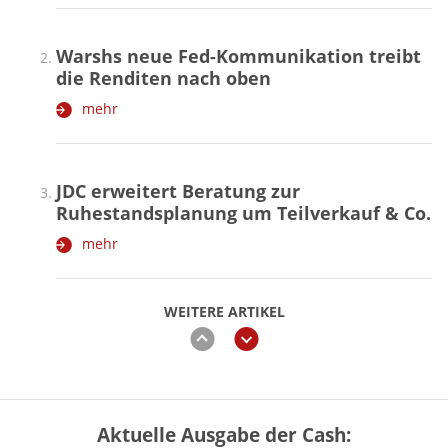
Warshs neue Fed-Kommunikation treibt
die Renditen nach oben
mehr
JDC erweitert Beratung zur
Ruhestandsplanung um Teilverkauf & Co.
mehr
WEITERE ARTIKEL
zurück
weiter
Aktuelle Ausgabe der Cash:
„Jung kauft Alt“ 2026: Neue Förderung im