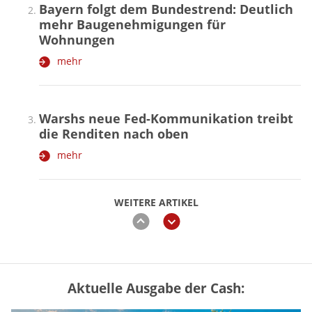
Bayern folgt dem Bundestrend: Deutlich
mehr Baugenehmigungen für
Wohnungen
mehr
Warshs neue Fed-Kommunikation treibt
die Renditen nach oben
mehr
WEITERE ARTIKEL
zurück
weiter
Aktuelle Ausgabe der Cash:
Vermieter-Zutritt: Wann Mieter
die Wohnung öffnen müssen