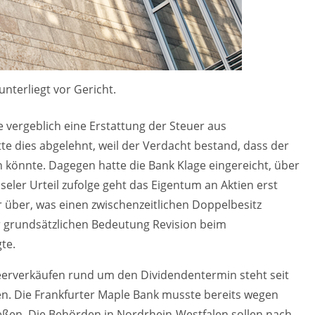
nterliegt vor Gericht.
 vergeblich eine Erstattung der Steuer aus
tte dies abgelehnt, weil der Verdacht bestand, dass der
könnte. Dagegen hatte die Bank Klage eingereicht, über
eler Urteil zufolge geht das Eigentum an Aktien erst
 über, was einen zwischenzeitlichen Doppelbesitz
r grundsätzlichen Bedeutung Revision beim
te.
Leerverkäufen rund um den Dividendentermin steht seit
en. Die Frankfurter Maple Bank musste bereits wegen
eßen. Die Behörden in Nordrhein-Westfalen sollen nach