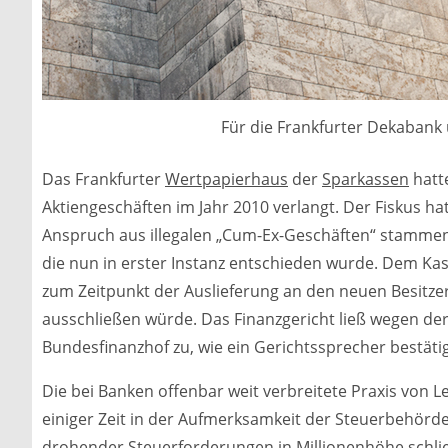
Für die Frankfurter Dekabank u
Das Frankfurter
Wertpapierhaus
der
Sparkassen
hatte
Aktiengeschäften im Jahr 2010 verlangt. Der Fiskus ha
Anspruch aus illegalen „Cum-Ex-Geschäften“ stammen 
die nun in erster Instanz entschieden wurde. Dem Kass
zum Zeitpunkt der Auslieferung an den neuen Besitzer
ausschließen würde. Das Finanzgericht ließ wegen de
Bundesfinanzhof zu, wie ein Gerichtssprecher bestätig
Die bei Banken offenbar weit verbreitete Praxis von 
einiger Zeit in der Aufmerksamkeit der Steuerbehörd
drohender Steuerforderungen in Millionenhöhe schli