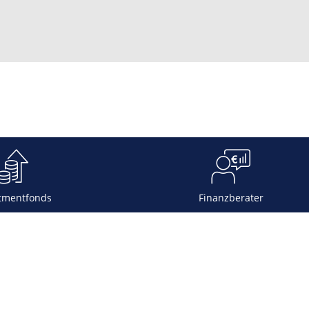
tmentfonds
Finanzberater