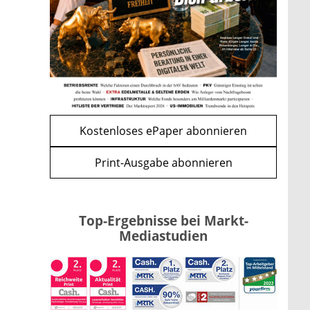
Apple-Aktie nach
Quartalszahlen: Ist der
Kursrückgang jetzt eine
Kaufchance?
mehr
WEITERE ARTIKEL
zurück
weiter
Kostenloses ePaper abonnieren
Print-Ausgabe abonnieren
Top-Ergebnisse bei Markt-
Mediastudien