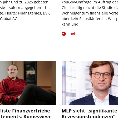
n Jahr und zu 2026 gebeten.
YouGov-Umfrage im Auftrag der
 sie – sofern abgegeben – hier
Gleichzeitig macht die Studie de
ge. Heute: Finanzgenies, BVF,
Wohneigentum finanzielle Vortei
 Global AG.
aber kein Selbstläufer ist. Wer p
kann und …
mehr
liste Finanzvertriebe
MLP sieht „signifikante
tatements: Königswege,
Rezessionstendenzen“