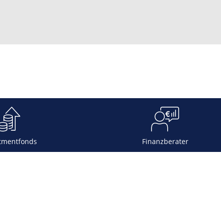
tmentfonds
Finanzberater