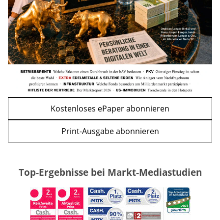
WEITERE ARTIKEL
zurück
weiter
Kostenloses ePaper abonnieren
Print-Ausgabe abonnieren
Top-Ergebnisse bei Markt-Mediastudien