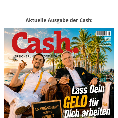
Aktuelle Ausgabe der Cash:
Vermieter-Zutritt: Wann Mieter
die Wohnung öffnen müssen
mehr
Goldpreis erreicht Sieben-Wochen-
Hoch nach schwachen US-Jobdaten
mehr
Mütterrente III Tabelle: So viel Renten-
Nachzahlung ist pro Kind möglich
mehr