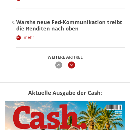
Warshs neue Fed-Kommunikation treibt
die Renditen nach oben
mehr
WEITERE ARTIKEL
zurück
weiter
Aktuelle Ausgabe der Cash:
Vermieter-Zutritt: Wann Mieter
die Wohnung öffnen müssen
mehr