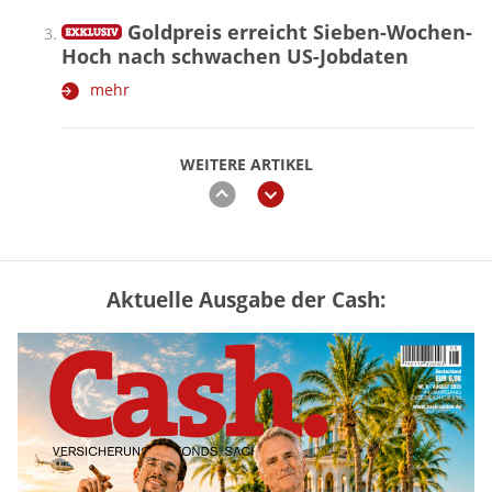
Goldpreis erreicht Sieben-Wochen-
Hoch nach schwachen US-Jobdaten
mehr
WEITERE ARTIKEL
zurück
weiter
Aktuelle Ausgabe der Cash:
Vermieter-Zutritt: Wann Mieter
die Wohnung öffnen müssen
mehr
Goldpreis erreicht Sieben-Wochen-
Hoch nach schwachen US-Jobdaten