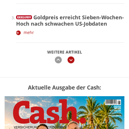
Goldpreis erreicht Sieben-Wochen-
Hoch nach schwachen US-Jobdaten
mehr
WEITERE ARTIKEL
zurück
weiter
Aktuelle Ausgabe der Cash:
Vermieter-Zutritt: Wann Mieter
die Wohnung öffnen müssen
mehr
Goldpreis erreicht Sieben-Wochen-