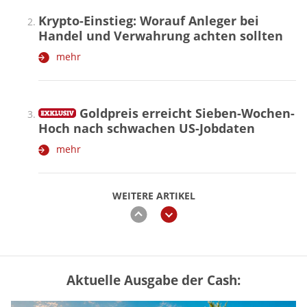
Krypto-Einstieg: Worauf Anleger bei
Handel und Verwahrung achten sollten
mehr
Goldpreis erreicht Sieben-Wochen-
Hoch nach schwachen US-Jobdaten
mehr
WEITERE ARTIKEL
zurück
weiter
Aktuelle Ausgabe der Cash:
Vermieter-Zutritt: Wann Mieter
die Wohnung öffnen müssen