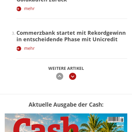
mehr
Commerzbank startet mit Rekordgewinn
in entscheidende Phase mit Unicredit
mehr
WEITERE ARTIKEL
zurück
weiter
Aktuelle Ausgabe der Cash:
Mütterrente III Tabelle: So viel Renten-
Nachzahlung ist pro Kind möglich
mehr