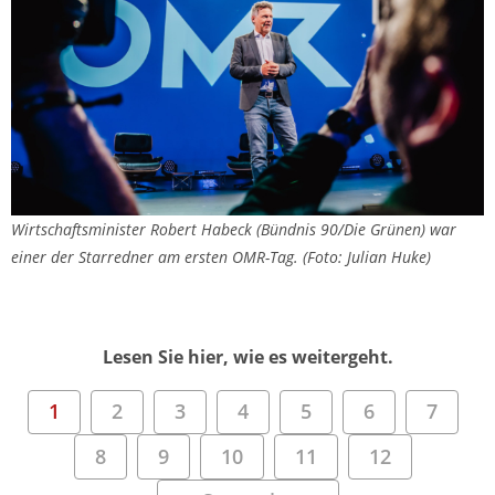
Wirtschaftsminister Robert Habeck (Bündnis 90/Die Grünen) war
einer der Starredner am ersten OMR-Tag. (Foto: Julian Huke)
Lesen Sie hier, wie es weitergeht.
1
2
3
4
5
6
7
8
9
10
11
12