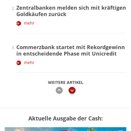
Zentralbanken melden sich mit kräftigen
Goldkäufen zurück
mehr
Commerzbank startet mit Rekordgewinn
in entscheidende Phase mit Unicredit
mehr
WEITERE ARTIKEL
zurück
weiter
Aktuelle Ausgabe der Cash:
Mütterrente III Tabelle: So viel Renten-
Nachzahlung ist pro Kind möglich