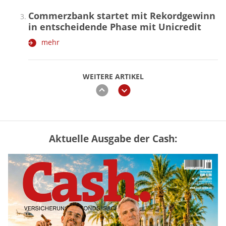
Commerzbank startet mit Rekordgewinn
in entscheidende Phase mit Unicredit
mehr
WEITERE ARTIKEL
zurück
weiter
Aktuelle Ausgabe der Cash:
„Jung kauft Alt“ 2026: Neue Förderung im
Überblick – Tabelle mit Kreditbeträgen
und Einkommensgrenzen
mehr
Mütterrente III Tabelle: So viel Renten-