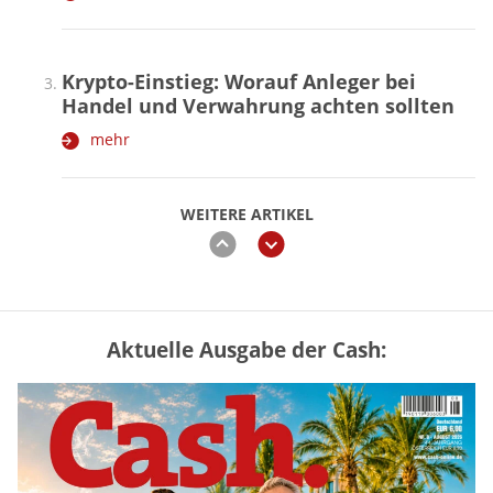
Krypto-Einstieg: Worauf Anleger bei
Handel und Verwahrung achten sollten
mehr
WEITERE ARTIKEL
zurück
weiter
Aktuelle Ausgabe der Cash:
Vermieter-Zutritt: Wann Mieter
die Wohnung öffnen müssen
mehr