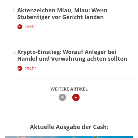
Aktenzeichen Miau, Miau: Wenn
Stubentiger vor Gericht landen
mehr
Krypto-Einstieg: Worauf Anleger bei
Handel und Verwahrung achten sollten
mehr
WEITERE ARTIKEL
zurück
weiter
Aktuelle Ausgabe der Cash:
Vermieter-Zutritt: Wann Mieter
die Wohnung öffnen müssen