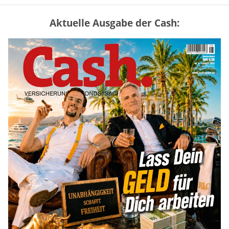
Aktuelle Ausgabe der Cash:
Vermieter-Zutritt: Wann Mieter
die Wohnung öffnen müssen
mehr
Mütterrente III Tabelle: So viel Renten-
Nachzahlung ist pro Kind möglich
mehr
„Jung kauft Alt“ 2026: Neue Förderung im
Überblick – Tabelle mit Kreditbeträgen
und Einkommensgrenzen
mehr