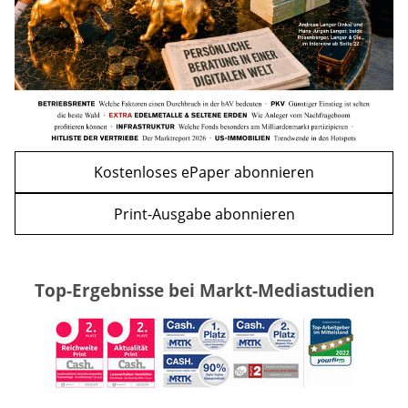
WEITERE ARTIKEL
zurück
weiter
Kostenloses ePaper abonnieren
Print-Ausgabe abonnieren
Top-Ergebnisse bei Markt-Mediastudien