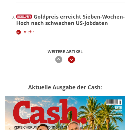
Goldpreis erreicht Sieben-Wochen-
Hoch nach schwachen US-Jobdaten
mehr
WEITERE ARTIKEL
zurück
weiter
Aktuelle Ausgabe der Cash:
Vermieter-Zutritt: Wann Mieter
die Wohnung öffnen müssen
mehr
Goldpreis erreicht Sieben-Wochen-