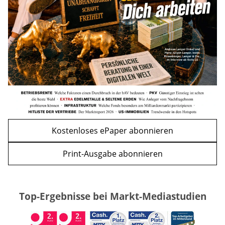
mehr
WEITERE ARTIKEL
zurück
weiter
Kostenloses ePaper abonnieren
Print-Ausgabe abonnieren
Top-Ergebnisse bei Markt-Mediastudien