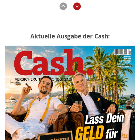
Aktuelle Ausgabe der Cash:
Mütterrente III Tabelle: So viel Renten-
Nachzahlung ist pro Kind möglich
mehr
„Jung kauft Alt“ 2026: Neue Förderung im
Überblick – Tabelle mit Kreditbeträgen
und Einkommensgrenzen
mehr
Bitcoin im Wartemodus: Fed und CLARITY
Act geben die Richtung vor