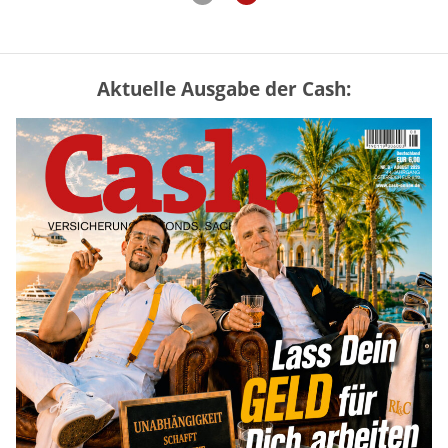
Aktuelle Ausgabe der Cash:
Vermieter-Zutritt: Wann Mieter
die Wohnung öffnen müssen
mehr
Goldpreis erreicht Sieben-Wochen-
Hoch nach schwachen US-Jobdaten
mehr
Mütterrente III Tabelle: So viel Renten-
Nachzahlung ist pro Kind möglich
mehr