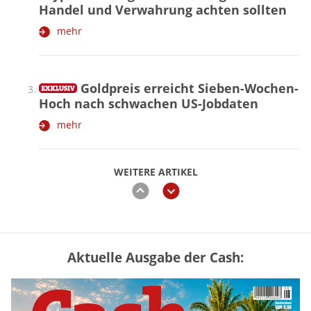
Handel und Verwahrung achten sollten
mehr
Goldpreis erreicht Sieben-Wochen-
Hoch nach schwachen US-Jobdaten
mehr
WEITERE ARTIKEL
zurück
weiter
Aktuelle Ausgabe der Cash:
Vermieter-Zutritt: Wann Mieter
die Wohnung öffnen müssen
mehr