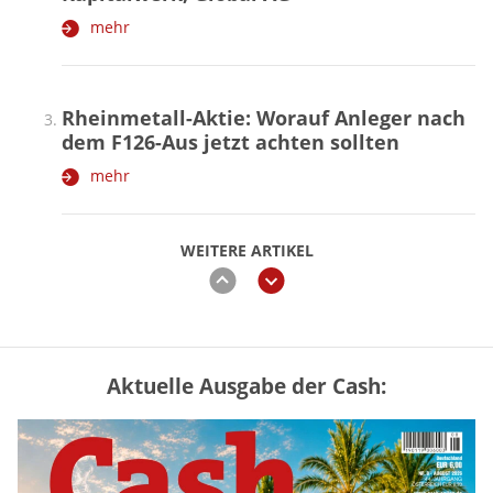
mehr
Rheinmetall-Aktie: Worauf Anleger nach
dem F126-Aus jetzt achten sollten
mehr
WEITERE ARTIKEL
zurück
weiter
Aktuelle Ausgabe der Cash:
„Jung kauft Alt“ 2026: Neue Förderung im
Überblick – Tabelle mit Kreditbeträgen
und Einkommensgrenzen
mehr