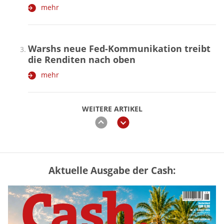
mehr
Warshs neue Fed-Kommunikation treibt
die Renditen nach oben
mehr
WEITERE ARTIKEL
zurück
weiter
Aktuelle Ausgabe der Cash:
Vermieter-Zutritt: Wann Mieter
die Wohnung öffnen müssen
mehr