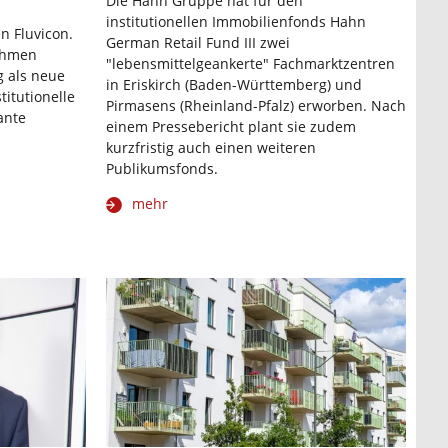
Die Hahn Gruppe hat für den
institutionellen Immobilienfonds Hahn
n Fluvicon.
German Retail Fund III zwei
ehmen
"lebensmittelgeankerte" Fachmarktzentren
g als neue
in Eriskirch (Baden-Württemberg) und
titutionelle
Pirmasens (Rheinland-Pfalz) erworben. Nach
ante
einem Pressebericht plant sie zudem
kurzfristig auch einen weiteren
Publikumsfonds.
mehr