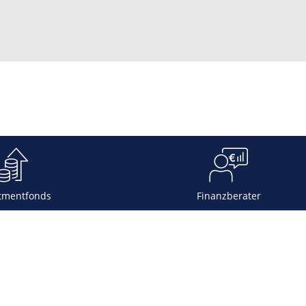
tmentfonds
Finanzberater