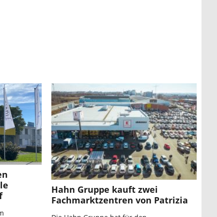
en
le
Hahn Gruppe kauft zwei
f
Fachmarktzentren von Patrizia
am