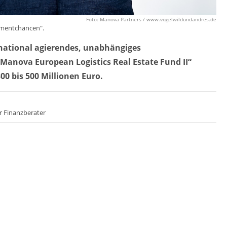
Foto: Manova Partners / www.vogelwildundandres.de
tmentchancen".
national agierendes, unabhängiges
anova European Logistics Real Estate Fund II“
0 bis 500 Millionen Euro.
r Finanzberater