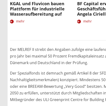
KGAL und Fluvicon bauen
BF Capital er
Plattform für industrielle
Geschäftsfüh
Wasseraufbereitung auf
Angela Ciriel
mehr
mehr
Der MELREF II strebt den Angaben zufolge eine laufe
pro Jahr bei maximal 50 Prozent Fremdkapitaleinsatz an.
Dänemark und Deutschland in der Prüfung.
Der Spezialfonds ist demnach gemäß Artikel 8 der S
Nachhaltigkeitsmerkmalen) konzipiert. Mindestens 50 P
oder eine BREEAM-Bewertung „Very Good“ besitzen. Ma
2050 zu erfüllen, unterstützt durch Mitgliedschaften i
Mitbegründer des ULI Greenprint Centre for Building