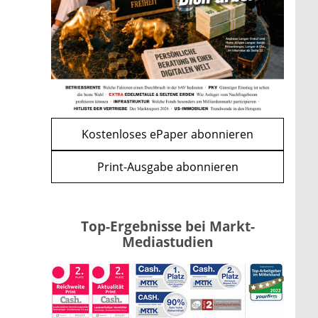
Apple-Aktie nach
Quartalszahlen: Ist der
Kursrückgang jetzt eine
Kaufchance?
mehr
WEITERE ARTIKEL
zurück
weiter
Kostenloses ePaper abonnieren
Print-Ausgabe abonnieren
Top-Ergebnisse bei Markt-
Mediastudien