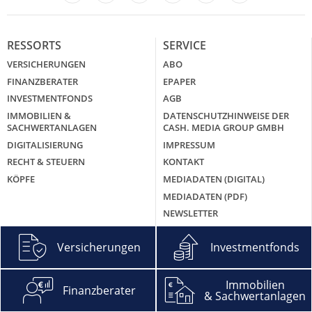
LinkedIn
X
RESSORTS
SERVICE
VERSICHERUNGEN
ABO
FINANZBERATER
EPAPER
INVESTMENTFONDS
AGB
IMMOBILIEN &
DATENSCHUTZHINWEISE DER
SACHWERTANLAGEN
CASH. MEDIA GROUP GMBH
DIGITALISIERUNG
IMPRESSUM
RECHT & STEUERN
KONTAKT
KÖPFE
MEDIADATEN (DIGITAL)
MEDIADATEN (PDF)
NEWSLETTER
ÜBER UNS
Versicherungen
Investmentfonds
CASH. GROUNDING PAGE
MEHR CASH.
Immobilien
Finanzberater
& Sachwertanlagen
CASH. EXTRA