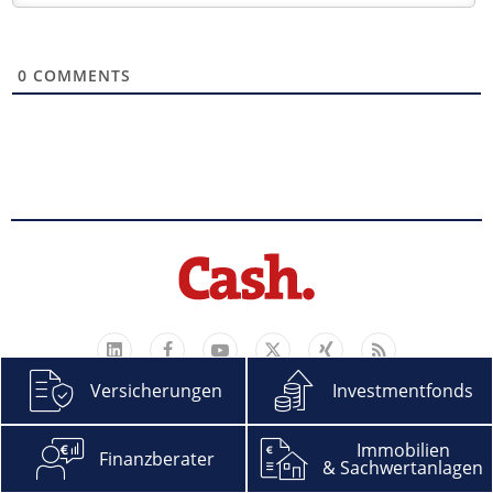
0
COMMENTS
Facebook
YouTube
Xing
Feed
LinkedIn
X
Versicherungen
Investmentfonds
RESSORTS
SERVICE
Immobilien
Finanzberater
VERSICHERUNGEN
ABO
& Sachwertanlagen
FINANZBERATER
EPAPER