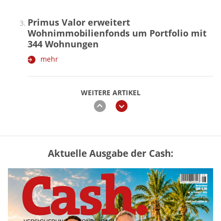
Primus Valor erweitert
Wohnimmobilienfonds um Portfolio mit
344 Wohnungen
mehr
WEITERE ARTIKEL
zurück
weiter
Aktuelle Ausgabe der Cash:
„Jung kauft Alt“ 2026: Neue Förderung im
Überblick – Tabelle mit Kreditbeträgen
und Einkommensgrenzen
mehr