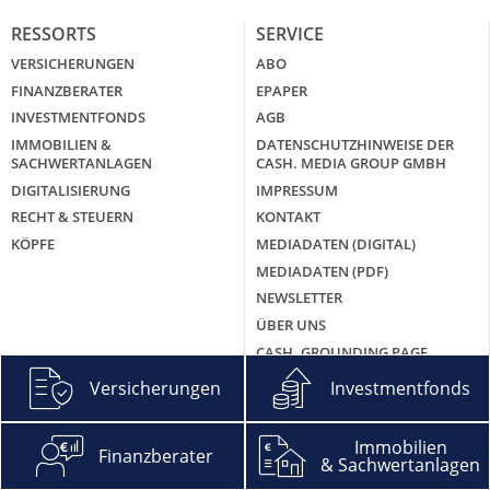
RESSORTS
SERVICE
VERSICHERUNGEN
ABO
FINANZBERATER
EPAPER
INVESTMENTFONDS
AGB
IMMOBILIEN &
DATENSCHUTZHINWEISE DER
SACHWERTANLAGEN
CASH. MEDIA GROUP GMBH
DIGITALISIERUNG
IMPRESSUM
RECHT & STEUERN
KONTAKT
KÖPFE
MEDIADATEN (DIGITAL)
MEDIADATEN (PDF)
NEWSLETTER
ÜBER UNS
CASH. GROUNDING PAGE
Versicherungen
Investmentfonds
MEHR CASH.
CASH. EXTRA
Immobilien
Finanzberater
CASH. EXKLUSIV
& Sachwertanlagen
CASH. DIGITAL DAY 2026