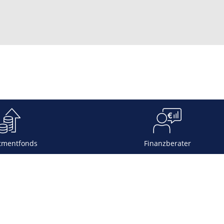
tmentfonds
Finanzberater