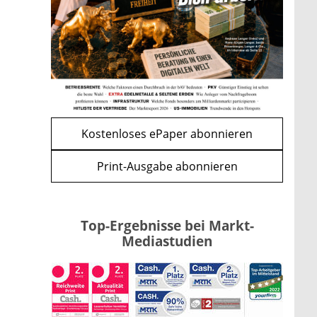
Bitcoin im Wartemodus: Fed
und CLARITY Act geben die
Richtung vor
mehr
WEITERE ARTIKEL
zurück
weiter
Kostenloses ePaper abonnieren
Print-Ausgabe abonnieren
Top-Ergebnisse bei Markt-
Mediastudien