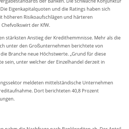
vergabestandards der Banken. Die schwache Konjunktur
 Die Eigenkapitalquoten und die Ratings haben sich
mit höheren Risikoaufschlägen und härteren
 Chefvolkswirt der KfW.
en stärksten Anstieg der Kredithemmnisse. Mehr als die
auch unter den Großunternehmen berichtete von
 die Branche neue Höchstwerte. „Grund für diese
e sein, unter welcher der Einzelhandel derzeit in
ungssektor meldeten mittelständische Unternehmen
Kreditaufnahme. Dort berichteten 40,8 Prozent
kungen.
en nahm die Nachfrage nach Bankkrediten ab. Der Anteil