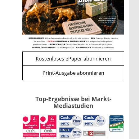
Förderung im Überblick –
Tabelle mit Kreditbeträgen und
Einkommensgrenzen
mehr
WEITERE ARTIKEL
zurück
weiter
Kostenloses ePaper abonnieren
Print-Ausgabe abonnieren
Top-Ergebnisse bei Markt-
Mediastudien