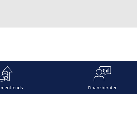
tmentfonds
Finanzberater