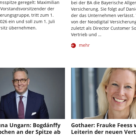
sspitze geregelt: Maximilian
bei der BA die Bayerische Allg
t Vorstandsvorsitzender der
Versicherung. Sie folgt auf Dani
herungsgruppe, tritt zum 1.
der das Unternehmen verlässt.
26 ein und soll zum 1. Juli
von der Neodigital Versicherung
rsitz übernehmen.
zuletzt als Director Customer S
Vertrieb und …
mehr
una Ungarn: Bogdánffy
Gothaer: Frauke Feess 
chen an der Spitze ab
Leiterin der neuen Vert