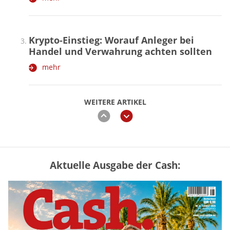
Krypto-Einstieg: Worauf Anleger bei
Handel und Verwahrung achten sollten
mehr
WEITERE ARTIKEL
zurück
weiter
Aktuelle Ausgabe der Cash:
Vermieter-Zutritt: Wann Mieter
die Wohnung öffnen müssen
mehr