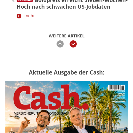
Goldpreis erreicht Sieben-Wochen-
Hoch nach schwachen US-Jobdaten
mehr
WEITERE ARTIKEL
zurück
weiter
Aktuelle Ausgabe der Cash:
Vermieter-Zutritt: Wann Mieter
die Wohnung öffnen müssen
mehr
Goldpreis erreicht Sieben-Wochen-
Hoch nach schwachen US-Jobdaten
mehr