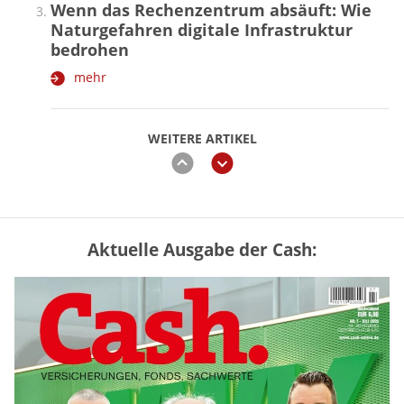
Wenn das Rechenzentrum absäuft: Wie
Naturgefahren digitale Infrastruktur
bedrohen
mehr
WEITERE ARTIKEL
zurück
weiter
Aktuelle Ausgabe der Cash:
Mütterrente III Tabelle: So viel Renten-
Nachzahlung ist pro Kind möglich
mehr
„Jung kauft Alt“ 2026: Neue Förderung im
Überblick – Tabelle mit Kreditbeträgen