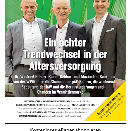
und Einkommensgrenzen
mehr
Bitcoin im Wartemodus: Fed und CLARITY
Act geben die Richtung vor
mehr
WEITERE ARTIKEL
zurück
weiter
Kostenloses ePaper abonnieren