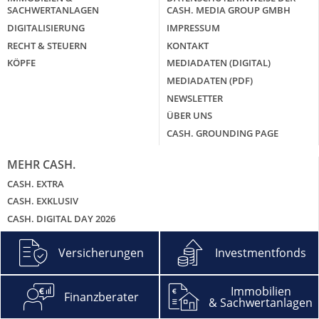
SACHWERTANLAGEN
CASH. MEDIA GROUP GMBH
DIGITALISIERUNG
IMPRESSUM
RECHT & STEUERN
KONTAKT
KÖPFE
MEDIADATEN (DIGITAL)
MEDIADATEN (PDF)
NEWSLETTER
ÜBER UNS
CASH. GROUNDING PAGE
MEHR CASH.
CASH. EXTRA
CASH. EXKLUSIV
CASH. DIGITAL DAY 2026
CASH. DIGITAL WEEK 2024 – DIE ONLINE-EVENTS IM VIDEO
Versicherungen
Investmentfonds
CASH. GALA
CASH. BRANCHENGIPFEL SACHWERTANLAGEN
CASH. HITLISTEN
Immobilien
Finanzberater
& Sachwertanlagen
CASH. PODCAST – DIE ZWEI UND DEIN GELD