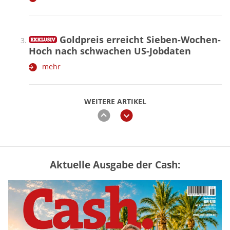
Goldpreis erreicht Sieben-Wochen-
Hoch nach schwachen US-Jobdaten
mehr
WEITERE ARTIKEL
zurück
weiter
Aktuelle Ausgabe der Cash:
Vermieter-Zutritt: Wann Mieter
die Wohnung öffnen müssen
mehr