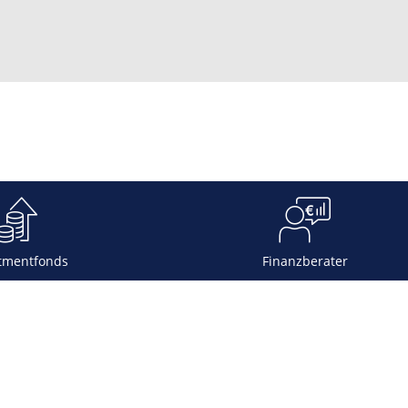
tmentfonds
Finanzberater