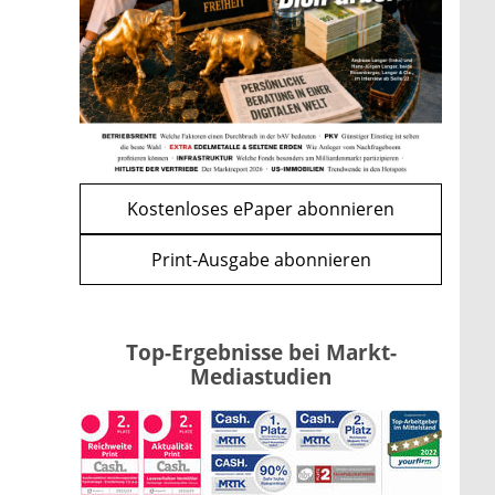
Bitcoin im Wartemodus: Fed
und CLARITY Act geben die
Richtung vor
mehr
WEITERE ARTIKEL
zurück
weiter
Kostenloses ePaper abonnieren
Print-Ausgabe abonnieren
Top-Ergebnisse bei Markt-
Mediastudien