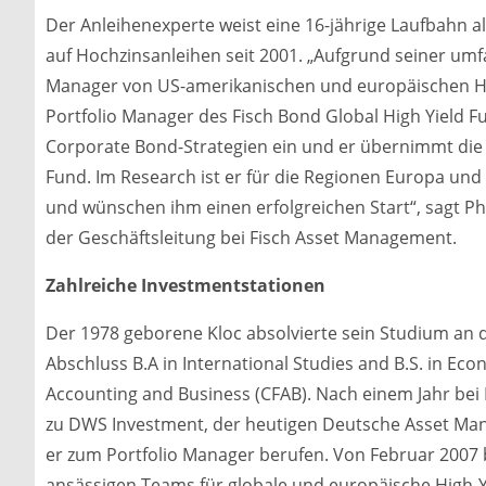
Der Anleihenexperte weist eine 16-jährige Laufbahn al
auf Hochzinsanleihen seit 2001. „Aufgrund seiner umf
Manager von US-amerikanischen und europäischen High-
Portfolio Manager des Fisch Bond Global High Yield 
Corporate Bond-Strategien ein und er übernimmt die
Fund. Im Research ist er für die Regionen Europa und 
und wünschen ihm einen erfolgreichen Start“, sagt Ph
der Geschäftsleitung bei Fisch Asset Management.
Zahlreiche Investmentstationen
Der 1978 geborene Kloc absolvierte sein Studium an d
Abschluss B.A in International Studies and B.S. in Eco
Accounting and Business (CFAB). Nach einem Jahr bei 
zu DWS Investment, der heutigen Deutsche Asset Man
er zum Portfolio Manager berufen. Von Februar 2007 b
ansässigen Teams für globale und europäische High-Yi