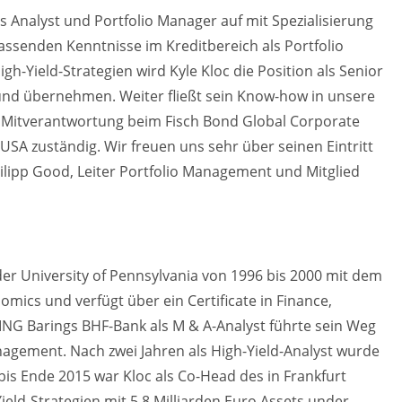
s Analyst und Portfolio Manager auf mit Spezialisierung
assenden Kenntnisse im Kreditbereich als Portfolio
Yield-Strategien wird Kyle Kloc die Position als Senior
Fund übernehmen. Weiter fließt sein Know-how in unsere
 Mitverantwortung beim Fisch Bond Global Corporate
USA zuständig. Wir freuen uns sehr über seinen Eintritt
ilipp Good, Leiter Portfolio Management und Mitglied
er University of Pennsylvania von 1996 bis 2000 mit dem
nomics und verfügt über ein Certificate in Finance,
ING Barings BHF-Bank als M & A-Analyst führte sein Weg
agement. Nach zwei Jahren als High-Yield-Analyst wurde
is Ende 2015 war Kloc als Co-Head des in Frankfurt
eld-Strategien mit 5,8 Milliarden Euro Assets under