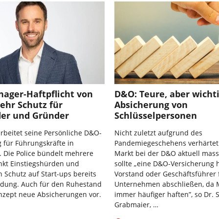
ager-Haftpflicht von
D&O: Teure, aber wicht
ehr Schutz für
Absicherung von
der und Gründer
Schlüsselpersonen
rbeitet seine Persönliche D&O-
Nicht zuletzt aufgrund des
 für Führungskräfte in
Pandemiegeschehens verhärtet 
 Die Police bündelt mehrere
Markt bei der D&O aktuell mas
nkt Einstiegshürden und
sollte „eine D&O-Versicherung 
n Schutz auf Start-ups bereits
Vorstand oder Geschäftsführer 
ndung. Auch für den Ruhestand
Unternehmen abschließen, da
nzept neue Absicherungen vor.
immer häufiger haften”, so Dr. 
Grabmaier, …