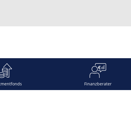
tmentfonds
Finanzberater