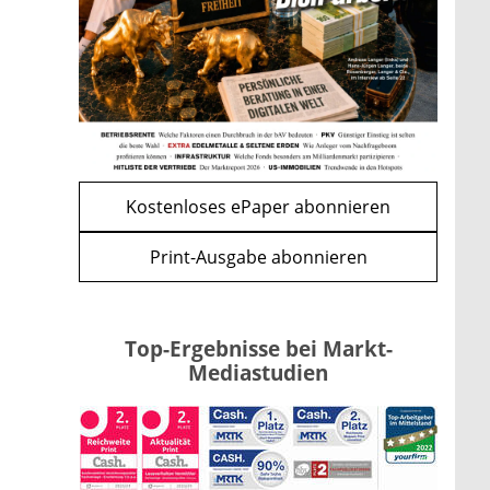
Renten-Nachzahlung ist pro
Kind möglich
mehr
WEITERE ARTIKEL
zurück
weiter
Kostenloses ePaper abonnieren
Print-Ausgabe abonnieren
Top-Ergebnisse bei Markt-
Mediastudien