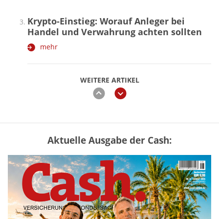
Krypto-Einstieg: Worauf Anleger bei
Handel und Verwahrung achten sollten
mehr
WEITERE ARTIKEL
zurück
weiter
Aktuelle Ausgabe der Cash:
Vermieter-Zutritt: Wann Mieter
die Wohnung öffnen müssen
mehr
Goldpreis erreicht Sieben-Wochen-
Hoch nach schwachen US-Jobdaten