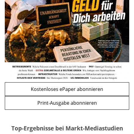
Apple-Aktie nach Quartalszahlen: Ist der
Kursrückgang jetzt eine Kaufchance?
mehr
WEITERE ARTIKEL
zurück
weiter
Kostenloses ePaper abonnieren
Print-Ausgabe abonnieren
Top-Ergebnisse bei Markt-Mediastudien