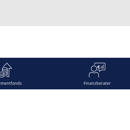
tmentfonds
Finanzberater