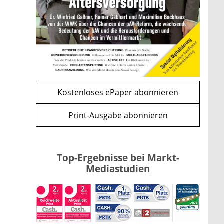
und CLARITY Act geben die
Richtung vor
mehr
WEITERE ARTIKEL
zurück
weiter
Kostenloses ePaper abonnieren
Print-Ausgabe abonnieren
Top-Ergebnisse bei Markt-
Mediastudien